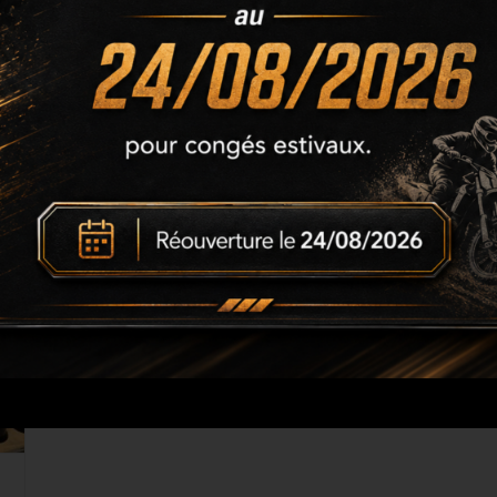
L'anodisation fourches moto : le
traitement fourches moto le [...]