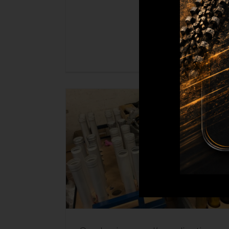
Quel prix pour
l’anodisation des
pièces moto ?