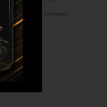
pour l’anodisation ?
État des pièces avant anodisation :
démontées ! [...]