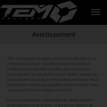
Passer
au
Na
contenu
Nos prestations
à
Avertissement
Offre de prix
ba
Notre métier
TEM-Technologies s’engage à maintenir ce site web à jour
Nos couleurs
en temps et en heure. Si toutefois vous rencontriez un
problème ou des données obsolète, nous vous serions
FAQ
reconnaissants de nous le faire savoir. Veuillez indiquer où
sur le site web vous lisez les informations incorrectes. Nous
Nos partenaires
examinerons cela dès que possible. Veuillez envoyer votre
réponse par e-mail à:
info@
tem-factory.fr
.
Contact
Nous ne sommes pas responsables des pertes résultant
d’inexactitudes ou de lacunes, ni des pertes résultant de