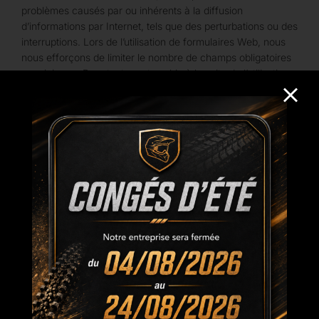
problèmes causés par ou inhérents à la diffusion
d’informations par Internet, tels que des perturbations ou des
interruptions. Lors de l’utilisation de formulaires Web, nous
nous efforçons de limiter le nombre de champs obligatoires
au minimum. Pour toute perte subie à la suite de l’utilisation
de données, de conseils ou d’idées fournis par ou au nom
de TEM-Technologies via ce site web, TEM-Technologies
n’assume aucune responsabilité.
Les réponses et les demandes de renseignements
personnelles soumises par e-mail ou à l’aide d’un formulaire
web seront traitées de la même manière que les lettres. Cela
signifie que vous pouvez attendre une réponse de notre part
dans un délai d’un mois au plus tard. En cas de demandes
complexes, nous vous informerons dans un délai d’un mois
si nous avons besoin d’un délai maximum de 3 mois.
Toutes les données personnelles que vous nous fournissez
dans le cadre de votre réponse ou de votre demande
d’informations ne seront utilisées que conformément à notre