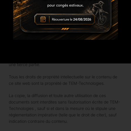
déclaration de confidentialité.
TEM-Technologies doit faire tous les efforts possibles pour
protéger ses systèmes contre toute forme d’utilisation illicite.
TEM-Technologies doit mettre en œuvre les mesures
techniques et organisationnelles appropriées à cette fin, en
tenant compte, entre autres, de l’état de l’art. Toutefois, il ne
saurait être tenu pour responsable de quelque préjudice que
ce soit, direct et/ou indirect, subi par un utilisateur du site
web, résultant de l’utilisation illégale de ses systèmes par
une tierce partie.
Tous les droits de propriété intellectuelle sur le contenu de
ce site web sont la propriété de TEM-Technologies.
La copie, la diffusion et toute autre utilisation de ces
documents sont interdites sans l’autorisation écrite de TEM-
Technologies , sauf si et dans la mesure où le stipule une
réglementation impérative (telle que le droit de citer), sauf
indication contraire du contenu.